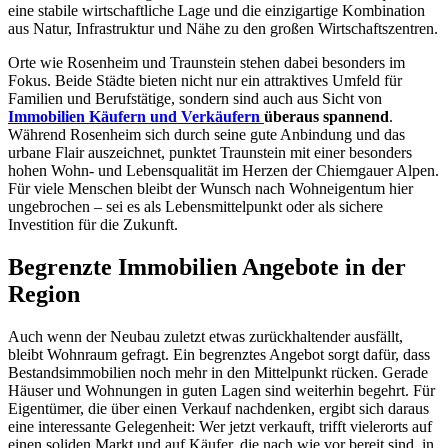
eine stabile wirtschaftliche Lage und die einzigartige Kombination
aus Natur, Infrastruktur und Nähe zu den großen Wirtschaftszentren.
Orte wie Rosenheim und Traunstein stehen dabei besonders im
Fokus. Beide Städte bieten nicht nur ein attraktives Umfeld für
Familien und Berufstätige, sondern sind auch aus Sicht von
Immobilien Käufern und Verkäufern
überaus spannend
.
Während Rosenheim sich durch seine gute Anbindung und das
urbane Flair auszeichnet, punktet Traunstein mit einer besonders
hohen Wohn- und Lebensqualität im Herzen der Chiemgauer Alpen.
Für viele Menschen bleibt der Wunsch nach Wohneigentum hier
ungebrochen – sei es als Lebensmittelpunkt oder als sichere
Investition für die Zukunft.
Begrenzte Immobilien Angebote in der
Region
Auch wenn der Neubau zuletzt etwas zurückhaltender ausfällt,
bleibt Wohnraum gefragt. Ein begrenztes Angebot sorgt dafür, dass
Bestandsimmobilien noch mehr in den Mittelpunkt rücken. Gerade
Häuser und Wohnungen in guten Lagen sind weiterhin begehrt. Für
Eigentümer, die über einen Verkauf nachdenken, ergibt sich daraus
eine interessante Gelegenheit: Wer jetzt verkauft, trifft vielerorts auf
einen soliden Markt und auf Käufer, die nach wie vor bereit sind, in