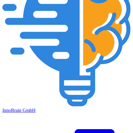
Inno
Brain
GmbH